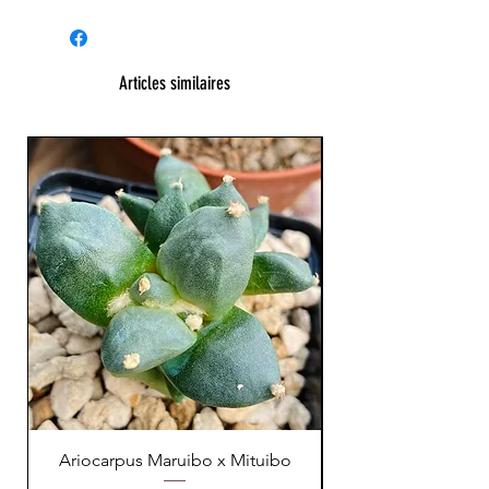
Articles similaires
XL Splendide !
Ariocarpus Maruibo x Mituibo