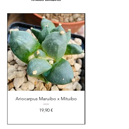
XL Splendide !
Ariocarpus Maruibo x Mituibo
Prix
19,90 €