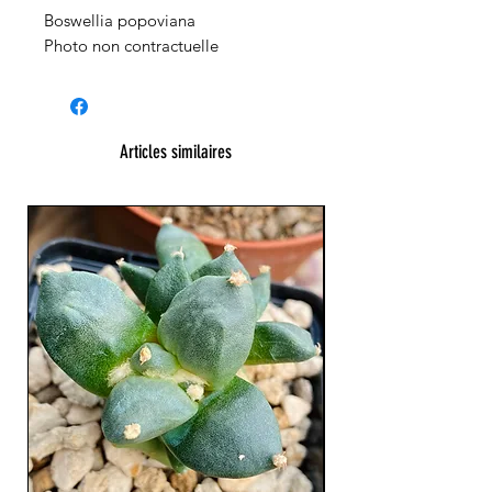
Boswellia popoviana
Photo non contractuelle
Articles similaires
XL Splendide !