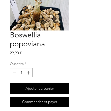
Boswellia
popoviana
Prix
29,90 €
Quantité
*
Ajouter au panier
Commander et payer