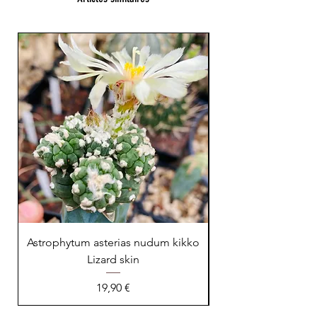
23 cm !
Astrophytum asterias nudum kikko
Lizard skin
Prix
19,90 €