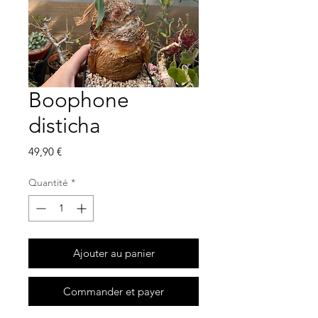
Boophone
disticha
Prix
49,90 €
Quantité
*
Ajouter au panier
Commander et payer