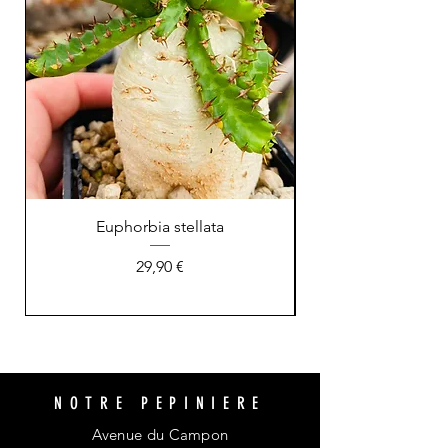
Euphorbia stellata
Astrophytum asteri
Prix
29,90 €
NOTRE PEPINIERE
Avenue du Campon