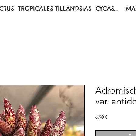
CTUS
TROPICALES
TILLANDSIAS
CYCAS...
MA
Adromisc
var. anti
Prix
6,90 €