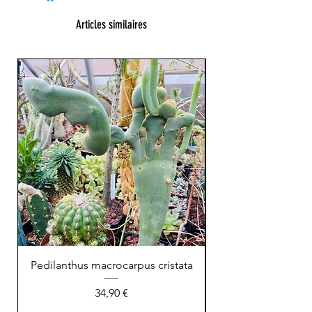
Articles similaires
XXL Splendide !
Pedilanthus macrocarpus cristata
Prix
34,90 €